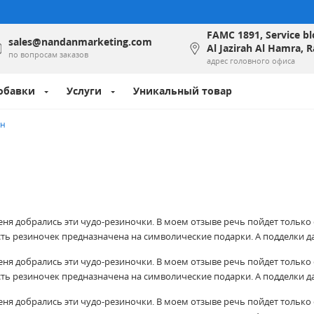
FAMC 1891, Service bl
sales@nandanmarketing.com
Al Jazirah Al Hamra, 
по вопросам заказов
адрес головного офиса
обавки
Услуги
Уникальный товар
ин
еня добрались эти чудо-резиночки. В моем отзыве речь пойдет только 
асть резиночек предназначена на символические подарки. А подделки
еня добрались эти чудо-резиночки. В моем отзыве речь пойдет только 
асть резиночек предназначена на символические подарки. А подделки
еня добрались эти чудо-резиночки. В моем отзыве речь пойдет только 