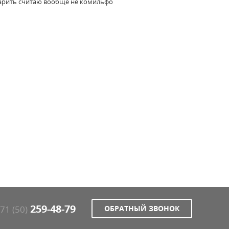
 дарить считаю вообще не комильфо
259-48-79
71 (50)
ОБРАТНЫЙ ЗВОНОК